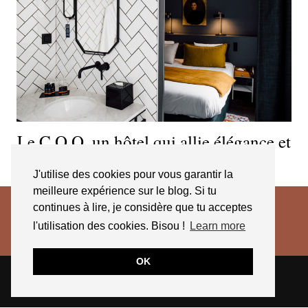
Le C.O.Q, un hôtel qui allie élégance et
« cool attitude »
J'utilise des cookies pour vous garantir la
meilleure expérience sur le blog. Si tu
continues à lire, je considère que tu acceptes
l'utilisation des cookies. Bisou !
Learn more
OK
© 2026
JESSICA VENANCIO
CGV 2025
THEME CREATED BY
pipdig