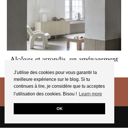
Alcôves et arrondis, un aménagement
tout en rondeur
J'utilise des cookies pour vous garantir la
meilleure expérience sur le blog. Si tu
continues à lire, je considère que tu acceptes
l'utilisation des cookies. Bisou !
Learn more
OK
© 2026
JESSICA VENANCIO
CGV 2025
THEME CREATED BY
pipdig