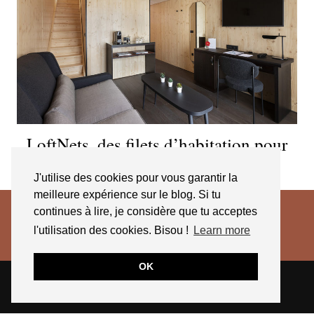
LoftNets, des filets d’habitation pour
un intérieur unique
J'utilise des cookies pour vous garantir la
meilleure expérience sur le blog. Si tu
continues à lire, je considère que tu acceptes
l'utilisation des cookies. Bisou !
Learn more
OK
© 2026
JESSICA VENANCIO
CGV 2025
THEME CREATED BY
pipdig