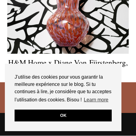
H&M Home x Diane Von Fürstenberg,
une collection au sommet
J'utilise des cookies pour vous garantir la
meilleure expérience sur le blog. Si tu
continues à lire, je considère que tu acceptes
l'utilisation des cookies. Bisou !
Learn more
OK
© 2026
JESSICA VENANCIO
CGV 2025
THEME CREATED BY
pipdig