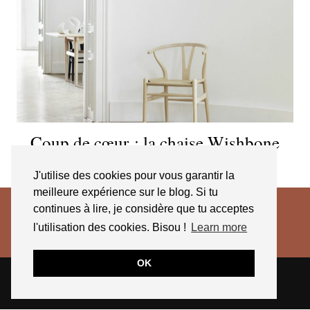
Coup de cœur : la chaise Wishbone
signée Hans Wegner
J'utilise des cookies pour vous garantir la
meilleure expérience sur le blog. Si tu
continues à lire, je considère que tu acceptes
l'utilisation des cookies. Bisou !
Learn more
OK
© 2026
JESSICA VENANCIO
CGV 2025
THEME CREATED BY
pipdig