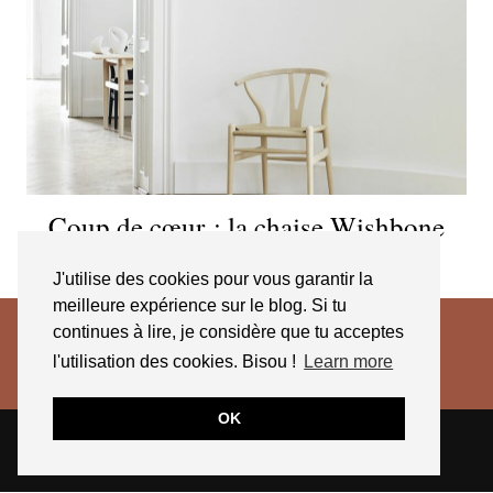
Coup de cœur : la chaise Wishbone
signée Hans Wegner
J'utilise des cookies pour vous garantir la
meilleure expérience sur le blog. Si tu
continues à lire, je considère que tu acceptes
l'utilisation des cookies. Bisou !
Learn more
OK
© 2026
JESSICA VENANCIO
CGV 2025
THEME CREATED BY
pipdig