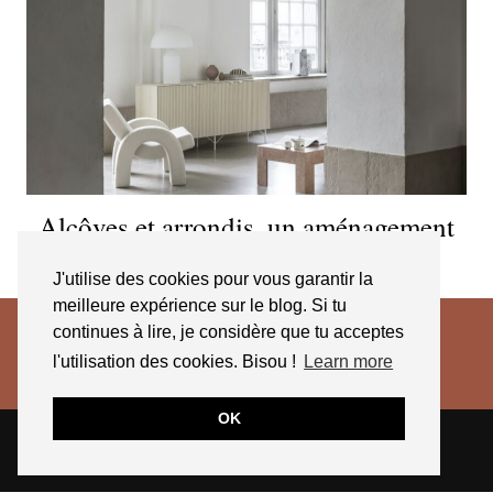
Alcôves et arrondis, un aménagement
tout en rondeur
J'utilise des cookies pour vous garantir la
meilleure expérience sur le blog. Si tu
continues à lire, je considère que tu acceptes
l'utilisation des cookies. Bisou !
Learn more
OK
© 2026
JESSICA VENANCIO
CGV 2025
THEME CREATED BY
pipdig