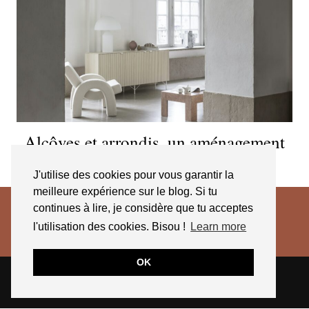
Alcôves et arrondis, un aménagement
tout en rondeur
J'utilise des cookies pour vous garantir la
meilleure expérience sur le blog. Si tu
continues à lire, je considère que tu acceptes
l'utilisation des cookies. Bisou !
Learn more
OK
© 2026
JESSICA VENANCIO
CGV 2025
THEME CREATED BY
pipdig